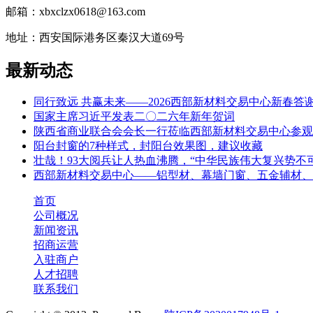
邮箱：xbxclzx0618@163.com
地址：西安国际港务区秦汉大道69号
最新动态
同行致远 共赢未来——2026西部新材料交易中心新春答
国家主席习近平发表二〇二六年新年贺词
陕西省商业联合会会长一行莅临西部新材料交易中心参观
阳台封窗的7种样式，封阳台效果图，建议收藏
壮哉！93大阅兵让人热血沸腾，“中华民族伟大复兴势不
西部新材料交易中心——铝型材、幕墙门窗、五金辅材、
首页
公司概况
新闻资讯
招商运营
入驻商户
人才招聘
联系我们