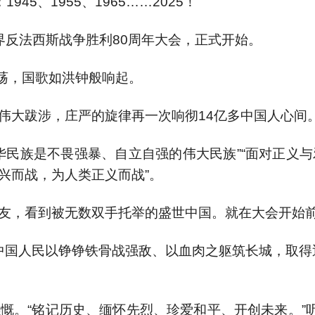
5、1955、1965……2025！
界反法西斯战争胜利80周年大会，正式开始。
激荡，国歌如洪钟般响起。
伟大跋涉，庄严的旋律再一次响彻14亿多中国人心间
华民族是不畏强暴、自立自强的伟大民族”“面对正义
兴而战，为人类正义而战”。
友，看到被无数双手托举的盛世中国。就在大会开始
“中国人民以铮铮铁骨战强敌、以血肉之躯筑长城，取得
慨。“铭记历史、缅怀先烈、珍爱和平、开创未来。”听