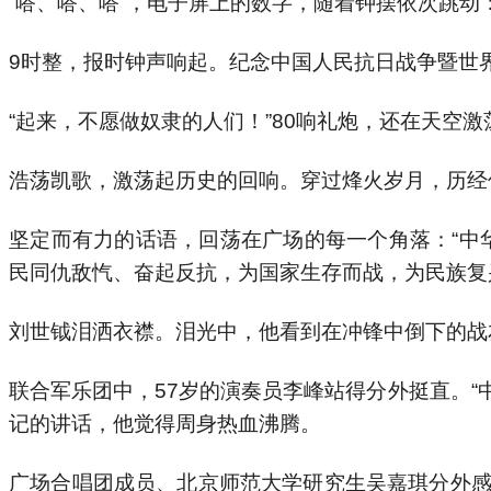
“嗒、嗒、嗒”，电子屏上的数字，随着钟摆依次跳动：194
9时整，报时钟声响起。纪念中国人民抗日战争暨世
“起来，不愿做奴隶的人们！”80响礼炮，还在天空
浩荡凯歌，激荡起历史的回响。穿过烽火岁月，历经
坚定而有力的话语，回荡在广场的每一个角落：“中
民同仇敌忾、奋起反抗，为国家生存而战，为民族复
刘世钺泪洒衣襟。泪光中，他看到在冲锋中倒下的战
联合军乐团中，57岁的演奏员李峰站得分外挺直。
记的讲话，他觉得周身热血沸腾。
广场合唱团成员、北京师范大学研究生吴嘉琪分外感