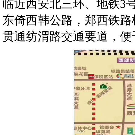
临近西安北三环、地铁3
东倚西韩公路，郑西铁路
贯通纺渭路交通要道，便